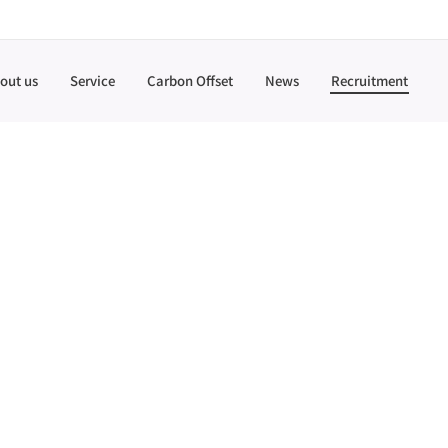
out us
Service
Carbon Offset
News
Recruitment