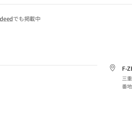
ndeed
でも掲載中
F-
三重
番地