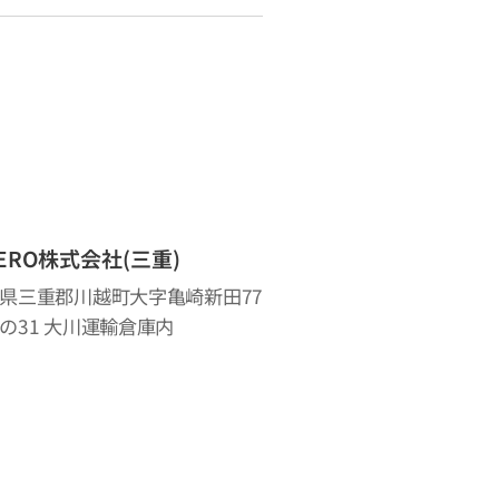
ZERO株式会社(三重)
県三重郡川越町大字亀崎新田77
の31 大川運輸倉庫内